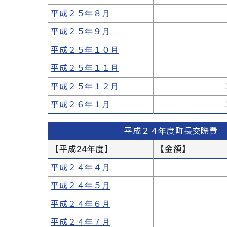
平成２５年８月
平成２５年９月
平成２５年１０月
平成２５年１１月
平成２５年１２月
平成２６年１月
平成２４年度町長交際費
【平成24年度】
【金額】
平成２４年４月
平成２４年５月
平成２４年６月
平成２４年７月