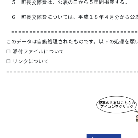
５ 町長交際費は、公表の日から５年間掲載する。
６ 町長交際費については、平成１８年４月分から公
==================================
このデータは自動処理されたものです。以下の処理を願
□ 添付ファイルについて
□ リンクについて
====================================