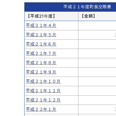
平成２１年度町長交際費
【平成21年度】
【金額】
平成２１年４月
平成２１年５月
平成２１年６月
平成２１年７月
平成２１年８月
平成２１年９月
平成２１年１０月
平成２１年１１月
平成２１年１２月
平成２２年１月