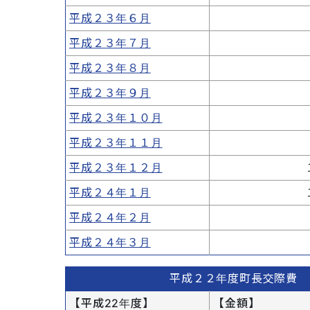
平成２３年６月
平成２３年７月
平成２３年８月
平成２３年９月
平成２３年１０月
平成２３年１１月
平成２３年１２月
平成２４年１月
平成２４年２月
平成２４年３月
平成２２年度町長交際費
【平成22年度】
【金額】